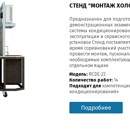
СТЕНД "МОНТАЖ ХОЛО
Предназначен для подгото
демонстрационных экзамен
системы кондиционирован
эксплуатации и сервисно
установок Стенд поставляе
время соревнований участ
провести монтаж, пусконал
необходимые комплектующи
отдельном ящике.
Модель:
RCDE-22
Количество работ:
14
Подходит для
компетенции
кондиционирования»
Подробнее