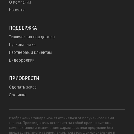
О компании
Новости
ПОДДЕРЖКА
Техническая поддержка
Пусконаладка
Партнерам и клиентам
Видеоролики
ПРИОБРЕСТИ
Сделать заказ
Доставка
Изображение товара может отличаться от полученного Вами
товара. Производитель оставляет за собой право изменять
комплектацию и технические характеристики продукции без
предварительного уведомления, при этом функциональные и