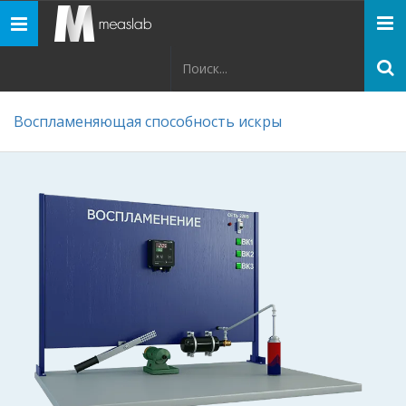
Панель
навигации
Воспламеняющая способность искры