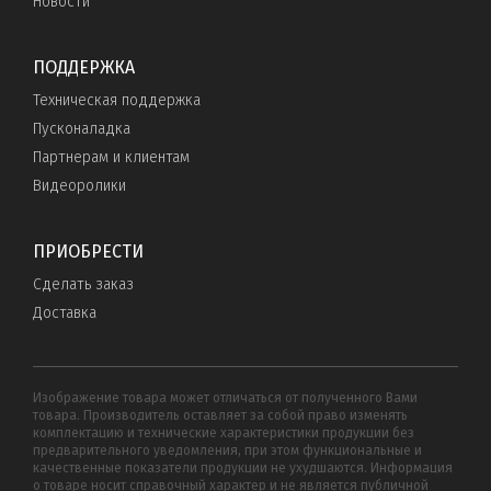
Новости
ПОДДЕРЖКА
Техническая поддержка
Пусконаладка
Партнерам и клиентам
Видеоролики
ПРИОБРЕСТИ
Сделать заказ
Доставка
Изображение товара может отличаться от полученного Вами
товара. Производитель оставляет за собой право изменять
комплектацию и технические характеристики продукции без
предварительного уведомления, при этом функциональные и
качественные показатели продукции не ухудшаются. Информация
о товаре носит справочный характер и не является публичной