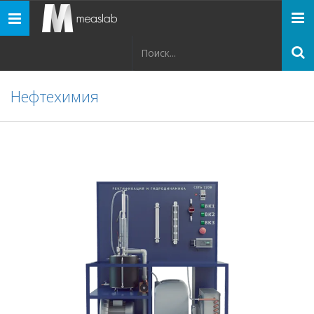
Панель
навигации
Нефтехимия