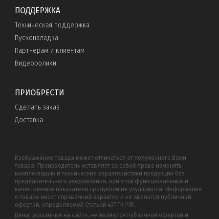
ПОДДЕРЖКА
Техническая поддержка
Пусконаладка
Партнерам и клиентам
Видеоролики
ПРИОБРЕСТИ
Сделать заказ
Доставка
Изображение товара может отличаться от полученного Вами
товара. Производитель оставляет за собой право изменять
комплектацию и технические характеристики продукции без
предварительного уведомления, при этом функциональные и
качественные показатели продукции не ухудшаются. Информация
о товаре носит справочный характер и не является публичной
офертой, определяемой Статьей 437 ГК РФ.
Цены, указанные на сайте, не являются публичной офертой и