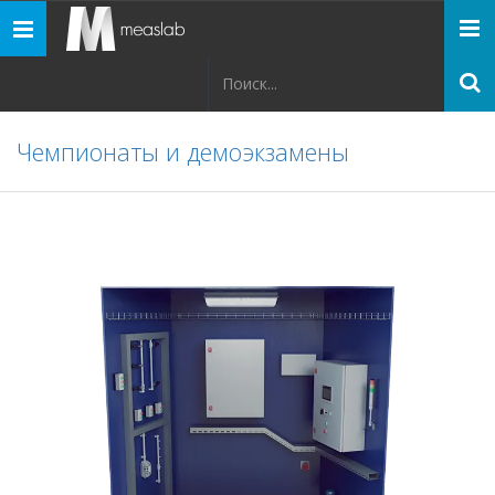
Панель
навигации
Чемпионаты и демоэкзамены