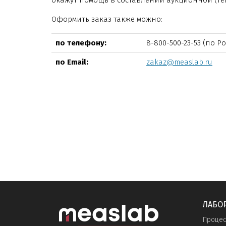
окажут помощь в составлении аукционной (те
Оформить заказ также можно:
по телефону:
8-800-500-23-53
(по Ро
по Email:
zakaz@measlab.ru
ЛАБО
Процес