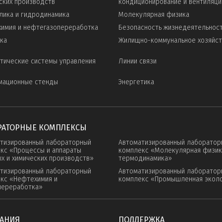
ских производств
кондиционирование и вентиляци
лика и гидродинамика
Молекулярная физика
имия и нефтегазопереработка
Безопасность жизнедеятельнос
ка
Жилищно-коммунальное хозяйс
тические системы управления
Линии связи
мационные стенды
Энергетика
РАТОРНЫЕ КОМПЛЕКСЫ
тизированный лабораторный
Автоматизированный лаборатор
кс «Процессы и аппараты
комплекс «Молекулярная физик
х и химических производств»
термодинамика»
тизированный лабораторный
Автоматизированный лаборатор
кс «Нефтехимия и
комплекс «Промышленная экол
переработка»
АНИЯ
ПОДДЕРЖКА