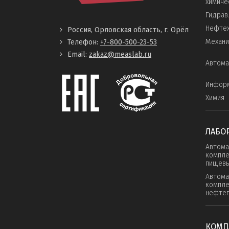
химиче
Гидрав
Нефтех
Россия, Орловская область, г. Орёл
Механи
Телефон:
+7-800-500-23-53
Email:
zakaz@measlab.ru
Автома
Инфор
Химия
ЛАБО
Автома
компле
пищевы
Автома
компле
нефте
КОМП