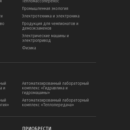
я
Тепломассоперенос
Промышленная экология
ти
Электротехника и электроника
тво
Продукция для чемпионатов и
демоэкзаменов
Электрические машины и
электропривод
Физика
ный
Автоматизированный лабораторный
а и
комплекс «Гидравлика и
гидромашины»
ный
Автоматизированный лабораторный
огия»
комплекс «Теплопередача»
ПРИОБРЕСТИ