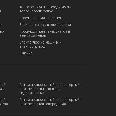
Теплотехника и термодинамика.
я
Тепломассоперенос
Промышленная экология
ти
Электротехника и электроника
тво
Продукция для чемпионатов и
демоэкзаменов
Электрические машины и
электропривод
Физика
ный
Автоматизированный лабораторный
а и
комплекс «Гидравлика и
гидромашины»
ный
Автоматизированный лабораторный
огия»
комплекс «Теплопередача»