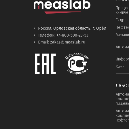
Процес
химиче
Гидрав
Нефтех
Россия, Орловская область, г. Орёл
Механи
Телефон:
+7-800-500-23-53
Email:
zakaz@measlab.ru
Автома
Инфор
Химия
ЛАБО
Автома
компле
пищевы
Автома
компле
нефте