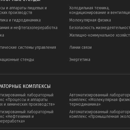
сы и аппараты пищевых и
Холодильная техника,
ских производств
кондиционирование и вентиляци
лика и гидродинамика
Молекулярная физика
имия и нефтегазопереработка
Безопасность жизнедеятельнос
ка
Жилищно-коммунальное хозяйс
тические системы управления
Линии связи
мационные стенды
Энергетика
РАТОРНЫЕ КОМПЛЕКСЫ
тизированный лабораторный
Автоматизированный лаборатор
кс «Процессы и аппараты
комплекс «Молекулярная физик
х и химических производств»
термодинамика»
тизированный лабораторный
Автоматизированный лаборатор
кс «Нефтехимия и
комплекс «Промышленная экол
переработка»