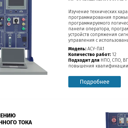
Изучение технических хар
программирования промыш
программируемого логичес
панели оператора, програ
устройств сопряжения сигн
управления с использова
Модель:
АСУ-ПА1
Количество работ:
12
Подходит для
НПО, СПО, В
повышения квалификации,
Подробнее
ЧЕНИЮ
ННОГО ТОКА