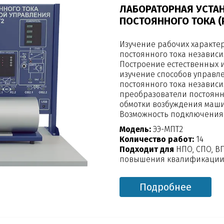
ЛАБОРАТОРНАЯ УСТА
ПОСТОЯННОГО ТОКА 
Изучение рабочих характе
постоянного тока независ
Построение естественных и
изучение способов управл
постоянного тока независ
преобразователи постоянн
обмотки возбуждения маши
Возможность подключения
Модель:
ЭЭ-МПТ2
Количество работ:
14
Подходит для
НПО, СПО, В
повышения квалификации,
Подробнее