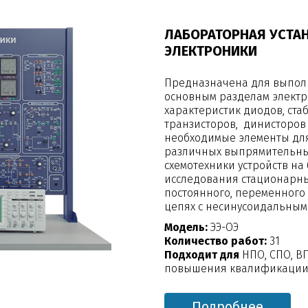
ЛАБОРАТОРНАЯ УСТА
ЭЛЕКТРОНИКИ
Предназначена для выпол
основным разделам электр
характеристик диодов, ст
транзисторов, динисторов 
необходимые элементы для
различных выпрямительны
схемотехники устройств на
исследования стационарны
постоянного, переменного
цепях с несинусоидальным
Модель:
ЭЭ-ОЭ
Количество работ:
31
Подходит для
НПО, СПО, В
повышения квалификации,
Подробнее