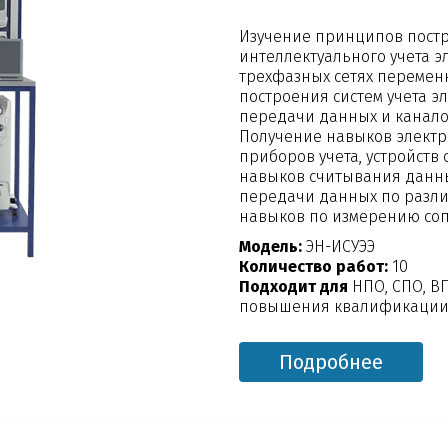
Изучение принципов постр
интеллектуального учета 
трехфазных сетях переменн
построения систем учета э
передачи данных и канало
Получение навыков электр
приборов учета, устройств
навыков считывания данных
передачи данных по разл
навыков по измерению со
Модель:
ЭН-ИСУЭЭ
Количество работ:
10
Подходит для
НПО, СПО, В
повышения квалификации,
Подробнее