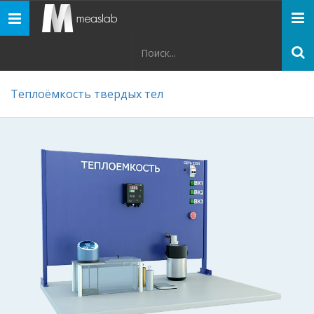
Панель
навигации
Теплоёмкость твердых тел