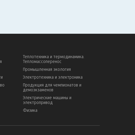
Теплотехника и термодинамика.
я
Тепломассоперенос
Промышленная экология
ти
Электротехника и электроника
тво
Продукция для чемпионатов и
демоэкзаменов
Электрические машины и
электропривод
Физика