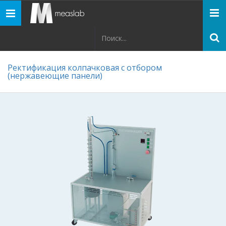
Панель
навигации
Ректификация колпачковая с отбором
(нержавеющие панели)