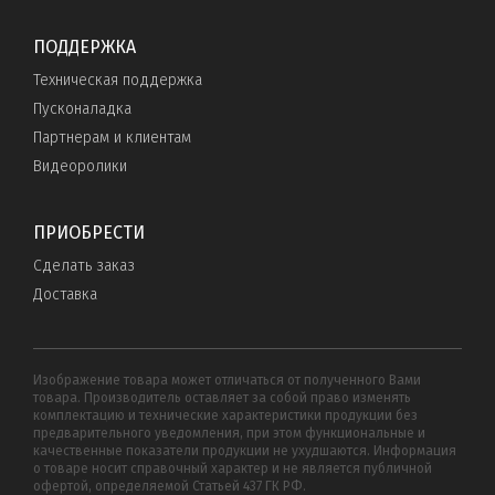
ПОДДЕРЖКА
Техническая поддержка
Пусконаладка
Партнерам и клиентам
Видеоролики
ПРИОБРЕСТИ
Сделать заказ
Доставка
Изображение товара может отличаться от полученного Вами
товара. Производитель оставляет за собой право изменять
комплектацию и технические характеристики продукции без
предварительного уведомления, при этом функциональные и
качественные показатели продукции не ухудшаются. Информация
о товаре носит справочный характер и не является публичной
офертой, определяемой Статьей 437 ГК РФ.