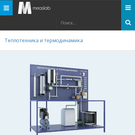
Панель
навигации
Теплотехника и термодинамика