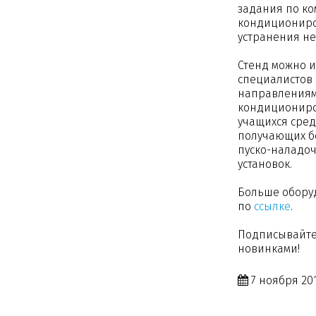
задания по ко
кондициониро
устранения не
Стенд можно и
специалистов
направлениям:
кондициониров
учащихся сре
получающих б
пуско-наладо
установок.
Больше обору
по
ссылке
.
Подписывайте
новинками!
7 ноября 201