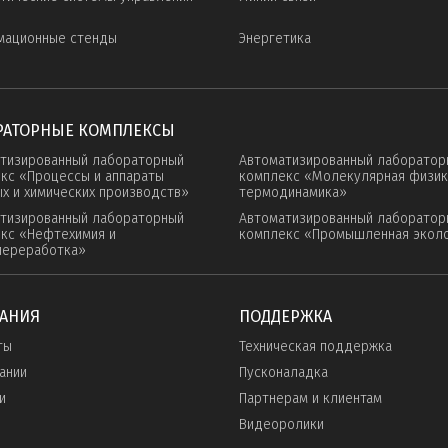
мационные стенды
Энергетика
РАТОРНЫЕ КОМПЛЕКСЫ
тизированный лабораторный
Автоматизированный лаборатор
кс «Процессы и аппараты
комплекс «Молекулярная физик
х и химических производств»
термодинамика»
тизированный лабораторный
Автоматизированный лаборатор
кс «Нефтехимия и
комплекс «Промышленная экол
переработка»
АНИЯ
ПОДДЕРЖКА
ты
Техническая поддержка
ании
Пусконаладка
и
Партнерам и клиентам
Видеоролики