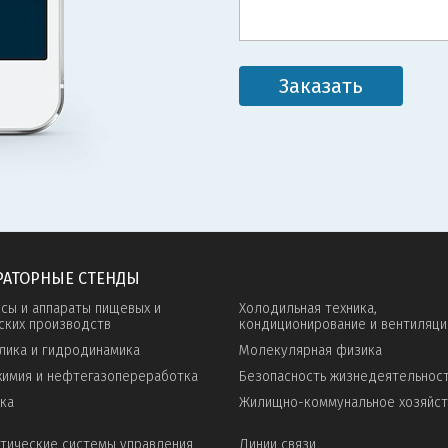
Заказать
РАТОРНЫЕ СТЕНДЫ
сы и аппараты пищевых и
Холодильная техника,
ских производств
кондиционирование и вентиляци
лика и гидродинамика
Молекулярная физика
имия и нефтегазопереработка
Безопасность жизнедеятельнос
ка
Жилищно-коммунальное хозяйс
тические системы управления
Линии связи