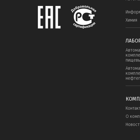
Инфор
Химия
ЛАБО
Автома
компле
пищевы
Автома
компле
нефте
КОМП
Контак
О комп
Новост