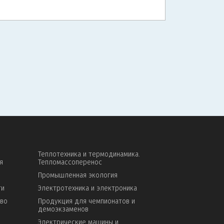
Теплотехника и термодинамика.
я
Тепломассоперенос
Промышленная экология
ти
Электротехника и электроника
тво
Продукция для чемпионатов и
демоэкзаменов
Электрические машины и