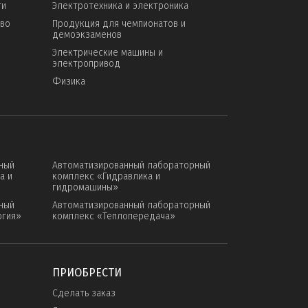
ти
Электротехника и электроника
тво
Продукция для чемпионатов и
демоэкзаменов
Электрические машины и
электропривод
Физика
ный
Автоматизированный лабораторный
а и
комплекс «Гидравлика и
гидромашины»
ный
Автоматизированный лабораторный
огия»
комплекс «Теплопередача»
ПРИОБРЕСТИ
Сделать заказ