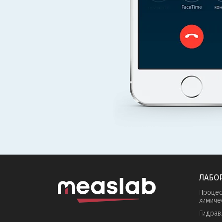
ЛАБО
Процес
химиче
Гидрав