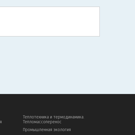
Теплотехника и термодинамика.
я
Тепломассоперенос
Промышленная экология