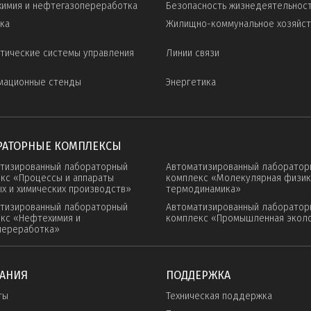
имия и нефтегазопереработка
Безопасность жизнедеятельнос
ка
Жилищно-коммунальное хозяйс
тические системы управления
Линии связи
мационные стенды
Энергетика
РАТОРНЫЕ КОМПЛЕКСЫ
тизированный лабораторный
Автоматизированный лаборатор
кс «Процессы и аппараты
комплекс «Молекулярная физик
х и химических производств»
термодинамика»
тизированный лабораторный
Автоматизированный лаборатор
кс «Нефтехимия и
комплекс «Промышленная экол
переработка»
АНИЯ
ПОДДЕРЖКА
ты
Техническая поддержка