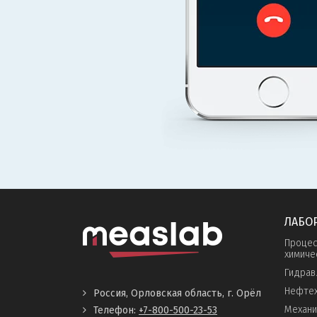
ЛАБО
Процес
химиче
Гидрав
Нефтех
Россия, Орловская область, г. Орёл
Механи
Телефон:
+7-800-500-23-53