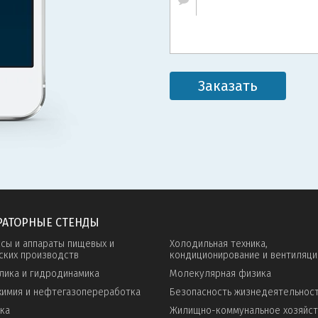
Заказать
РАТОРНЫЕ СТЕНДЫ
сы и аппараты пищевых и
Холодильная техника,
ских производств
кондиционирование и вентиляци
лика и гидродинамика
Молекулярная физика
имия и нефтегазопереработка
Безопасность жизнедеятельнос
ка
Жилищно-коммунальное хозяйс