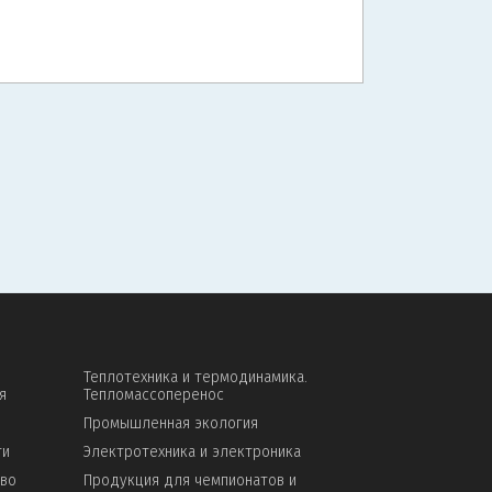
Теплотехника и термодинамика.
я
Тепломассоперенос
Промышленная экология
ти
Электротехника и электроника
тво
Продукция для чемпионатов и