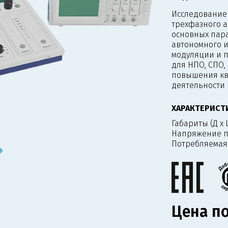
Исследование
трехфазного 
основных пара
автономного 
модуляции и п
для НПО, СПО,
повышения кв
деятельности
ХАРАКТЕРИСТ
Габариты (Д х Ш
Напряжение п
Потребляемая
Цена по