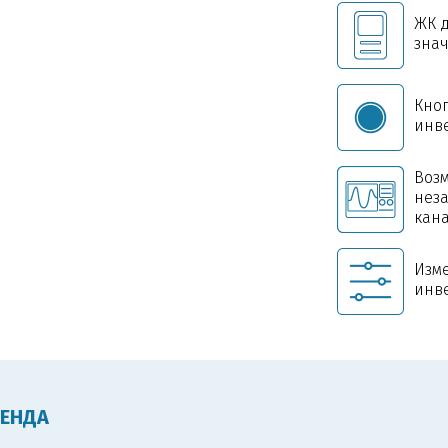
ЖК 
знач
Кно
инв
Воз
нез
кан
Изм
инв
ТЕНДА