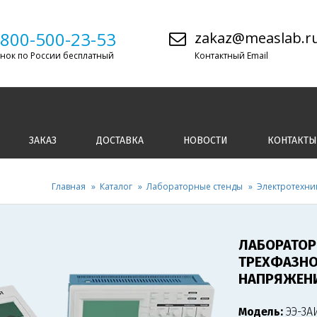
-800-500-23-53
zakaz@measlab.r
нок по России бесплатный
Контактный Email
ЗАКАЗ
ДОСТАВКА
НОВОСТИ
КОНТАКТЫ
Главная
Каталог
Лабораторные стенды
Электротехни
ЛАБОРАТОР
ТРЕХФАЗНО
НАПРЯЖЕН
Модель:
ЭЭ-3А